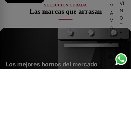
VI
V
SELECCIÓN CURADA
N
Las marcas que
arrasan
A
O
V
T
A
E
JI
C
L
A
L
S
A
Los mejores hornos del mercado
S
E
L
Eleva tu cocina con un horno de diseño y tecnología avanzada.
F
E
RI
Ver más
C
G
T
O
R
RÍ
Smartwatch
O
FI
Salud, GPS y notificaciones inteligentes.
D
C
O
Comprar ahora
O
M