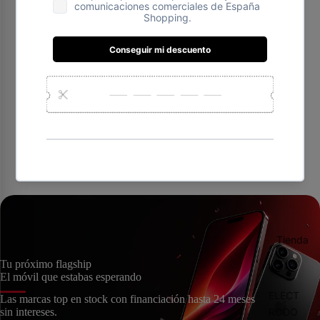
Presentación de diapositivas
Tienda
Tu próximo flagship
El móvil que estabas esperando
ELECT
Las marcas top en stock con financiación hasta 24 meses
sin intereses.
RODO