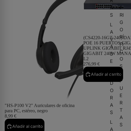
R
A
F
S
RI
G
L
O
A
RÍ
(CS4220-16GT-240) 
V
POE 16 PUERTOS GIGA
FI
A
UPLINK GIGABIT RJ45
C
GIGABIT 240W MAN
S
O
L2
E
276,99 €
S
C
2
Añadir al carrito
A
P
D
U
O
E
R
R
A
"HS-P100 V2" Auriculares de oficina
T
para PC, estéreo, negro
S
8,99 €
A
L
S
Añadir al carrito
A