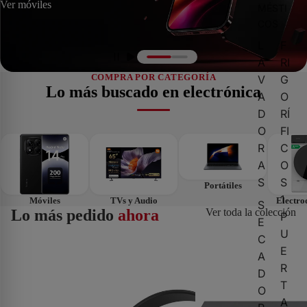
Ver móviles
MÉSTI
COS
L
F
A
RI
COMPRA POR CATEGORÍA
V
G
Lo más buscado en electrónica
A
O
D
RÍ
O
FI
R
C
A
O
S
S
Portátiles
1
Móviles
TVs y Audio
Electro
S
Lo más pedido
ahora
Ver toda la colección
P
E
U
C
"HS-P100 V2" Auriculares de oficina para PC, estéreo, negro
(CS4220-16GT-240) 
E
A
R
D
T
O
A